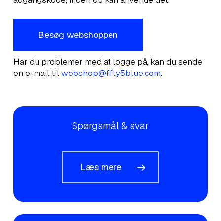
adgangskode, inden du kan anvende det.
Besøg webshoppen
Har du problemer med at logge på, kan du sende
en e-mail til
webshop@fifty5blue.com
.
Spørgsmål & svar
Læs mere