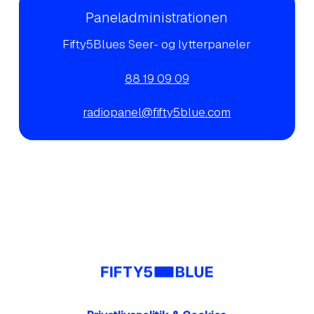
Paneladministrationen
Fifty5Blues Seer- og lytterpaneler
88 19 09 09
radiopanel@fifty5blue.com