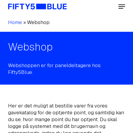
Skip
Menu
to
main
Home
»
Webshop
content
Webshop
Webshoppen er for paneldeltagere hos
Fifty5Blue.
Her er det muligt at bestille varer fra vores
gavekatalog for de optjente point, og samtidig kan
du se, hvor mange point du har optjent. Du skal
logge på systemet med dit brugernavn og